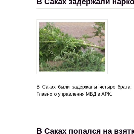
В Саках задержали нарк
В Саках были задержаны четыре брата,
Главного управления МВД в АРК.
В Саках попался на взя