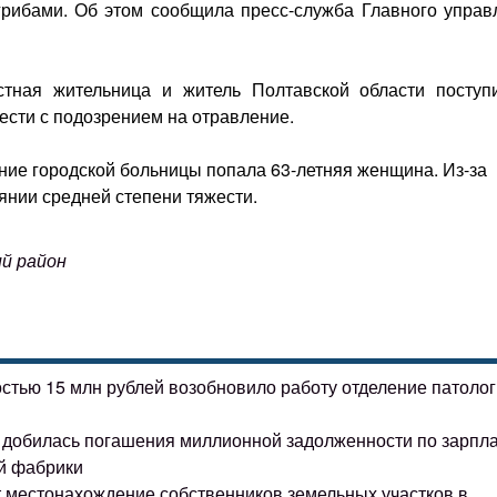
грибами. Об этом сообщила пресс-служба Главного управ
тная жительница и житель Полтавской области поступ
ести с подозрением на отравление.
ние городской больницы попала 63-летняя женщина. Из-за
янии средней степени тяжести.
ий район
остью 15 млн рублей возобновило работу отделение патоло
ке добилась погашения миллионной задолженности по зарпл
й фабрики
т местонахождение собственников земельных участков в