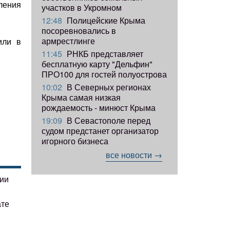
ления
участков в Укромном
12:48
Полицейские Крыма
посоревновались в
армрестлинге
или в
11:45
РНКБ представляет
бесплатную карту "Дельфин"
ПРО100 для гостей полуострова
10:02
В Северных регионах
Крыма самая низкая
рождаемость - минюст Крыма
19:09
В Севастополе перед
судом предстанет организатор
игорного бизнеса
все новости →
гии
ате