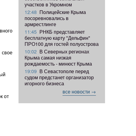
участков в Укромном
12:48
Полицейские Крыма
посоревновались в
армрестлинге
вного
11:45
РНКБ представляет
бесплатную карту "Дельфин"
ПРО100 для гостей полуострова
10:02
В Северных регионах
 свое
Крыма самая низкая
рождаемость - минюст Крыма
19:09
В Севастополе перед
ный
судом предстанет организатор
игорного бизнеса
все новости →
к от