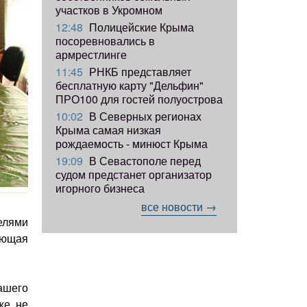
участков в Укромном
12:48
Полицейские Крыма
посоревновались в
армрестлинге
11:45
РНКБ представляет
бесплатную карту "Дельфин"
ПРО100 для гостей полуострова
10:02
В Северных регионах
Крыма самая низкая
рождаемость - минюст Крыма
19:09
В Севастополе перед
судом предстанет организатор
игорного бизнеса
все новости →
елями
ующая
ашего
же не