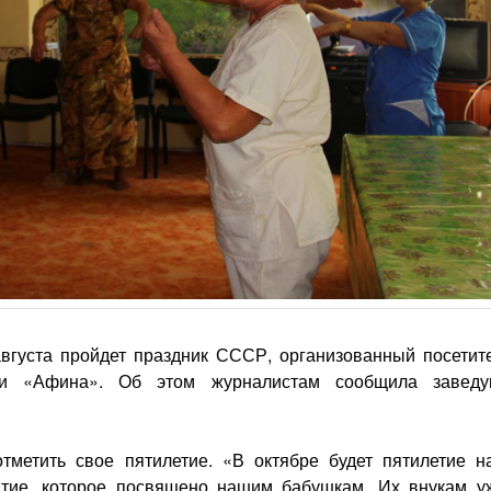
вгуста пройдет праздник СССР, организованный посетит
ции «Афина». Об этом журналистам сообщила завед
метить свое пятилетие. «В октябре будет пятилетие н
ятие, которое посвящено нашим бабушкам. Их внукам у