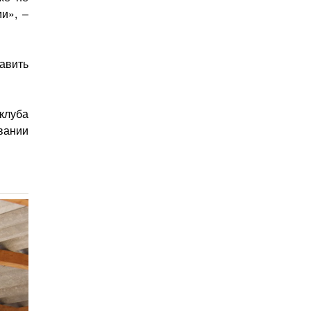
и», –
авить
клуба
вании