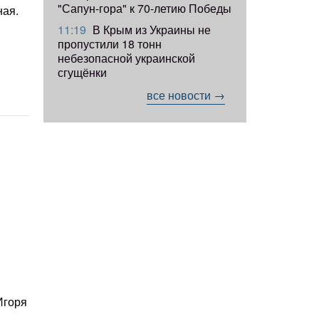
"Сапун-гора" к 70-летию Победы
ная.
11:19
​В Крым из Украины не
пропустили 18 тонн
небезопасной украинской
сгущёнки
все новости →
Игоря