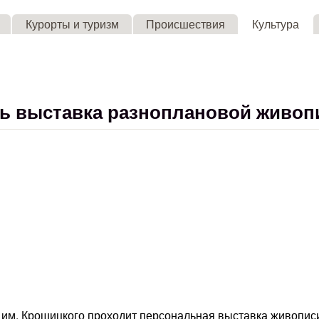
Skip to main content
Курорты и туризм
Происшествия
Культура
ь выставка разноплановой живоп
 им. Крошицкого проходит персональная выставка живопис