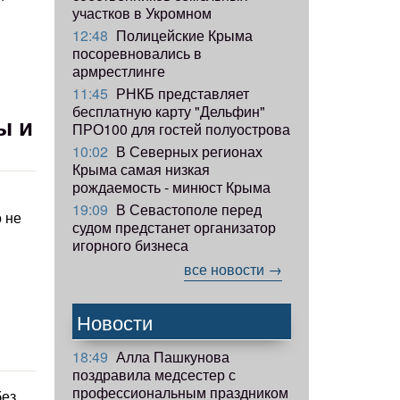
участков в Укромном
12:48
Полицейские Крыма
посоревновались в
армрестлинге
11:45
РНКБ представляет
бесплатную карту "Дельфин"
ы и
ПРО100 для гостей полуострова
10:02
В Северных регионах
Крыма самая низкая
рождаемость - минюст Крыма
19:09
В Севастополе перед
 не
судом предстанет организатор
игорного бизнеса
все новости →
Новости
18:49
Алла Пашкунова
поздравила медсестер с
профессиональным праздником
без