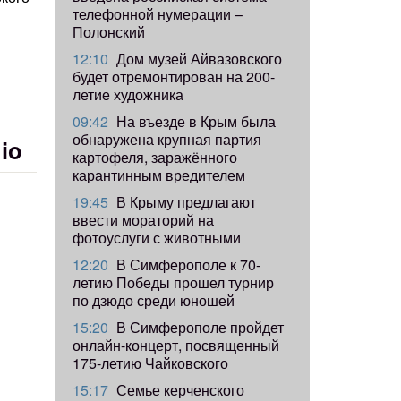
телефонной нумерации –
Полонский
12:10
Дом музей Айвазовского
будет отремонтирован на 200-
летие художника
09:42
​На въезде в Крым была
обнаружена крупная партия
io
картофеля, заражённого
карантинным вредителем
19:45
В Крыму предлагают
ввести мораторий на
фотоуслуги с животными
12:20
В Симферополе к 70-
летию Победы прошел турнир
по дзюдо среди юношей
15:20
В Симферополе пройдет
онлайн-концерт, посвященный
175-летию Чайковского
15:17
Семье керченского