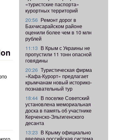
«туристские паспорта»
курортных территорий
20:56
Ремонт дорог в
Бахчисарайском районе
оценили более чем в 10 млн
рублей
11:13
В Крым с Украины не
ion
пропустили 11 тонн опасной
говядины
20:26
Туристическая фирма
«Кафа-Курорт» предлагает
это
крымчанам новый историко-
познавательный тур
18:44
В поселке Советский
установлена мемориальная
доска в память об участнике
Керченско-Эльтигенского
десанта
13:23
В Крыму официально
введена российская система
окого