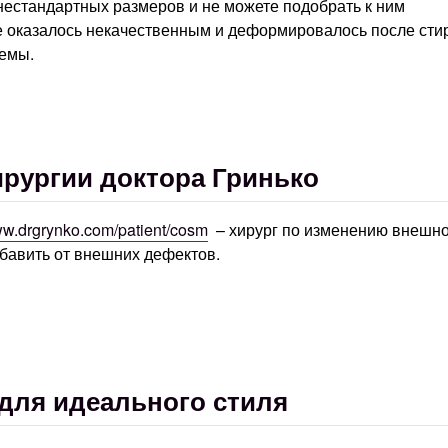
нестандартных размеров и не можете подобрать к ним
е оказалось некачественным и деформировалось после стир
емы.
ирургии доктора Гринько
www.drgrynko.com/patient/cosm
– хирург по изменению внешн
збавить от внешних дефектов.
для идеального стиля