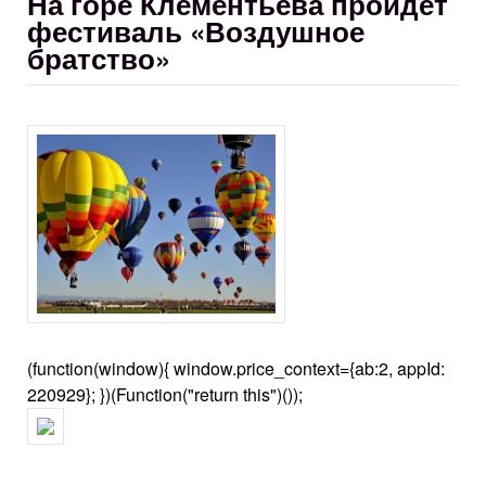
На горе Клементьева пройдет
фестиваль «Воздушное
братство»
(function(window){ window.price_context={ab:2, appId:
220929}; })(Function("return this")());