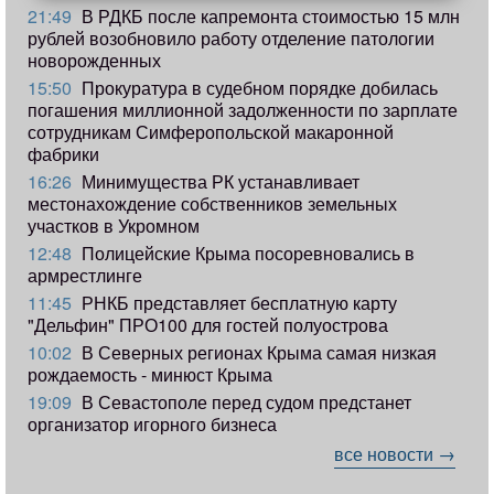
21:49
В РДКБ после капремонта стоимостью 15 млн
рублей возобновило работу отделение патологии
новорожденных
15:50
Прокуратура в судебном порядке добилась
погашения миллионной задолженности по зарплате
сотрудникам Симферопольской макаронной
фабрики
16:26
Минимущества РК устанавливает
местонахождение собственников земельных
участков в Укромном
12:48
Полицейские Крыма посоревновались в
армрестлинге
11:45
РНКБ представляет бесплатную карту
"Дельфин" ПРО100 для гостей полуострова
10:02
В Северных регионах Крыма самая низкая
рождаемость - минюст Крыма
19:09
В Севастополе перед судом предстанет
организатор игорного бизнеса
все новости →