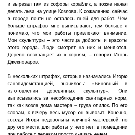
и вырезал там из софоры кораблик, а позже начал
делать льва на улице Козлова. К сожалению, сейчас
в городе почти не осталось пней для работ. Чем
больше штрафов мне выписывают, тем больше я
понимаю, что мои работы привлекают внимание.
Мои скульптуры – это частица доброты и красоты
этого города. Люди смотрят на них и меняются.
Дерево возвращает их к корням, – говорит Игорь
Джекноваров.
В нескольких штрафах, которые назначались Игорю
санэпидемстанцией, значилось: «Виновный в
изготовлении деревянных скульптур». Они
выписывались за несоблюдение санитарных норм,
так как возле дома мастера – груда опилок. По его
словам, к вечеру весь мусор он вывозит. Конечно,
соседи Игоря недовольны уличной мастерской, но
другого места для работы у него нет: в помещении
при работе с деревом просто дышать нечем.