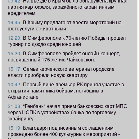
09:42
​На въезде в Крым была обнаружена крупная
партия картофеля, заражённого карантинным
вредителем
19:45
В Крыму предлагают ввести мораторий на
фотоуслуги с животными
12:20
В Симферополе к 70-летию Победы прошел
турнир по дзюдо среди юношей
15:20
В Симферополе пройдет онлайн-концерт,
посвященный 175-летию Чайковского
15:17
Семье керченского ветерана городские
власти приобрели новую квартиру
10:42
Первый вице-премьер РК принял участие в
открытии памятника бойцам, погибшим в
Афганистане
21:08
"Генбанк" начал прием банковских карт МПС
через НСПК в устройствах банка по торговому
эквайрингу
15:19
Благодаря подписанным соглашениям
проведено более 400 культурных мероприятий -