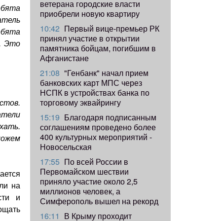
ветерана городские власти
ебята
приобрели новую квартиру
атель
10:42
Первый вице-премьер РК
ебята
принял участие в открытии
. Это
памятника бойцам, погибшим в
Афганистане
21:08
"Генбанк" начал прием
банковских карт МПС через
НСПК в устройствах банка по
торговому эквайрингу
стов.
атели
15:19
Благодаря подписанным
ехать.
соглашениям проведено более
400 культурных мероприятий -
можем
Новосельская
17:55
​По всей России в
Первомайском шествии
дается
приняло участие около 2,5
ли на
миллионов человек, а
сти и
Симферополь вышел на рекорд
ощать
16:11
В Крыму проходит