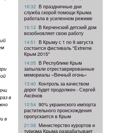
16:32
В праздничные дни
служба скорой помощи Крыма
работала в усиленном режиме
16:12
В Керченский детский дом
возобновляет свою работу
вый
14:51
В Крыму с 1 по 9 августа
ем
состоится фестиваль "Extreme
Крым 2015"
14:05
В Республике Крым
запылали отреставрированные
при
мемориалы «Вечный огонь»
ной
13:40
Контроль за качеством
дорог будет продолжен - Сергей
рчи
Аксёнов
раз в
10:54
90% украинского импорта
ожно
растительного происхождения
пропускается в Крым
и в
21:08
Министерство курортов и
туризма Крыма разрабатывает