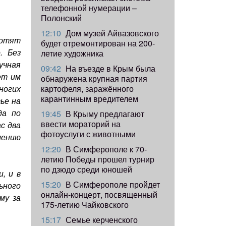
телефонной нумерации –
Полонский
12:10
Дом музей Айвазовского
хотят
будет отремонтирован на 200-
. Без
летие художника
учная
09:42
​На въезде в Крым была
ет им
обнаружена крупная партия
картофеля, заражённого
ногих
карантинным вредителем
ье на
да по
19:45
В Крыму предлагают
ввести мораторий на
с два
фотоуслуги с животными
лению
12:20
В Симферополе к 70-
летию Победы прошел турнир
по дзюдо среди юношей
, и в
15:20
В Симферополе пройдет
ьного
онлайн-концерт, посвященный
му за
175-летию Чайковского
15:17
Семье керченского