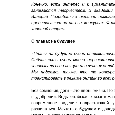
Конечно, есть интерес и к гуманитар
занимаются творчеством. В академии 
Валерий Погребатько активно помога
представляют на разных конкурсах. Фи
хороший старт».
О планах на будущее
«Планы на будущее очень оптимистичны
Сейчас есть очень много перспективн
записывали свои лекции или вели их онлай
Мы надеемся также, что те конкур
транслировать в режиме онлайн во всех р
Без сомнения, дети
–
это цветы жизни. Но
в удобрении. Ведь китайская хризантема
современное видение подрастающей ук
развиваться. Мечтать о будущем и довод
мечты
–
значит двигаться дальше.