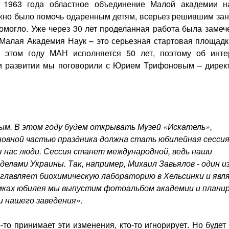
 1963 года областное объединение Малой академии н
жно было помочь одаренным детям, всерьез решившим зан
 помогло. Уже через 30 лет проделанная работа была замеч
 Малая Академия Наук – это серьезная стартовая площадк
В этом году МАН исполняется 50 лет, поэтому об инте
 и развитии мы поговорили с Юрием Трифоновым – дирек
ым. В этом году будем открывать Музей «Искатель»,
овной частью праздника должна стать юбилейная сесси
я нас люди. Сессия станет международной, ведь наши
делами Украины. Так, например, Михаил Завьялов - один и
зглавляет биохимическую лабораторию в Хельсинки и явл
мках юбилея мы выпустим фотоальбом академии и плани
 нашего заведения».
то принимает эти изменения, кто-то игнорирует. Но будет