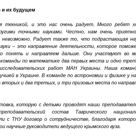
 и их будущем
я техникой, и это нас очень радует. Много ребят 
ругими точными науками. Честно, нам очень приятно
 невозможно. Радует также то, что подрастающая на
ауки – это направление деятельности, которое помож
о понять и направляем дальше. Они участвуют во м
й команды по математике два первых места и одно трет
о-исследовательских работ МАН Украины. Наша коман
шей в Украине. В команде по астрономии и физике у на
а вторых и два третьих, и три призовых места по направ
товка, которую с детьми проводят наши преподаватели
реподавательский состав Таврического национал
ли с ТНУ договор о сотрудничестве, благодаря которо
ои научные руководители ведущего крымского вуза.