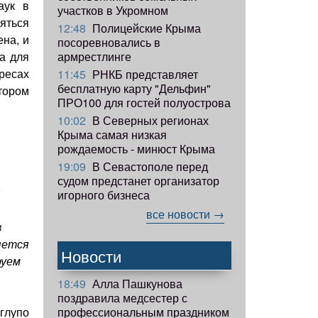
аук в
участков в Укромном
яться
12:48
Полицейские Крыма
ена, и
посоревновались в
армрестлинге
а для
ресах
11:45
РНКБ представляет
бесплатную карту "Дельфин"
тором
ПРО100 для гостей полуострова
10:02
В Северных регионах
Крыма самая низкая
рождаемость - минюст Крыма
19:09
В Севастополе перед
судом предстанет организатор
я
игорного бизнеса
все новости →
з
яется
Новости
руем
18:49
Алла Пашкунова
поздравила медсестер с
профессиональным праздником
 глупо