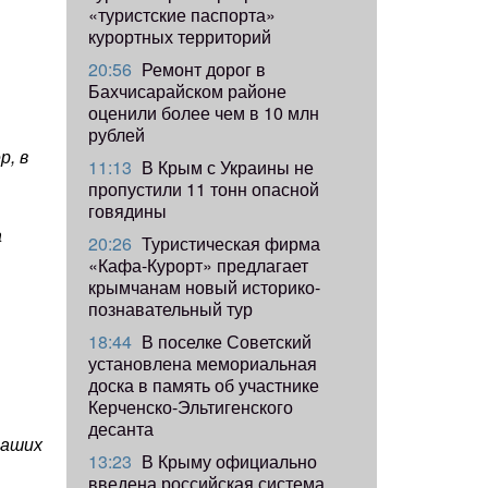
«туристские паспорта»
курортных территорий
20:56
Ремонт дорог в
Бахчисарайском районе
оценили более чем в 10 млн
рублей
р, в
11:13
В Крым с Украины не
пропустили 11 тонн опасной
говядины
а
20:26
Туристическая фирма
«Кафа-Курорт» предлагает
крымчанам новый историко-
познавательный тур
18:44
В поселке Советский
установлена мемориальная
доска в память об участнике
Керченско-Эльтигенского
десанта
наших
13:23
В Крыму официально
введена российская система