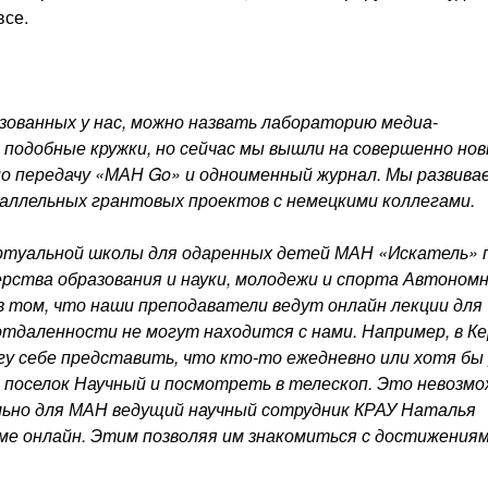
все.
зованных у нас, можно назвать лабораторию медиа-
 подобные кружки, но сейчас мы вышли на совершенно но
о передачу «МАН Go» и одноименный журнал. Мы развива
раллельных грантовых проектов с немецкими коллегами.
ртуальной школы для одаренных детей МАН «Искатель» 
рства образования и науки, молодежи и спорта Автоном
в том, что наши преподаватели ведут онлайн лекции для
отдаленности не могут находится с нами. Например, в Ке
гу себе представить, что кто-то ежедневно или хотя бы 
 поселок Научный и посмотреть в телескоп. Это невозм
льно для МАН ведущий научный сотрудник КРАУ Наталья
ме онлайн. Этим позволяя им знакомиться с достижениям