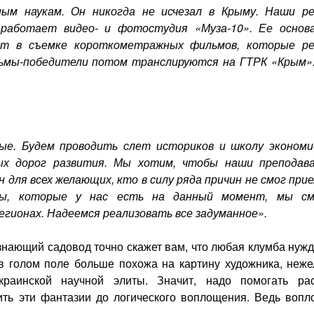
ным наукам. Он никогда не исчезал в Крыму. Наши р
работает видео- и фотостудия «Муза-10». Ее основ
ет в съемке короткометражных фильмов, которые р
льмы-победители потом транслируются на ГТРК «Крым»
е. Будем проводить слет историков и школу экономи
ых дорог развития. Мы хотим, чтобы наши преподав
н для всех желающих, кто в силу ряда причин не смог при
сы, которые у нас есть на данный момент, мы с
егионах. Надеемся реализовать все задуманное».
 знающий садовод точно скажет вам, что любая клумба нуж
 в голом поле больше похожа на картину художника, неже
раинской научной элиты. Значит, надо помогать ра
ить эти фантазии до логического воплощения. Ведь вопл