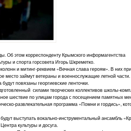
ды. Об этом корреспонденту Крымского информагентства
ьтуры и спорта горсовета Игорь Шкреметко.
колонн и митинг-реквием «Вечная слава героям». В них пр
ное место займут ветераны и военнослужащие летной части.
 будут повязаны георгиевские ленточки.
одготовленный силами творческих коллективов школы-комп
ное шествие по улицам города с посещением памятных мес
тическо-развлекательная программа «Помни и гордись», кот
 будут выступать вокально-инструментальный ансамбль «Кр
Центра культуры и досуга.