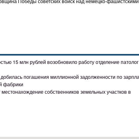
довщина Победы советских войск над немецко-фашистскими
остью 15 млн рублей возобновило работу отделение патоло
ке добилась погашения миллионной задолженности по зарпл
й фабрики
т местонахождение собственников земельных участков в