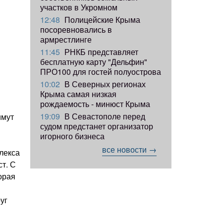
участков в Укромном
12:48
Полицейские Крыма
посоревновались в
армрестлинге
11:45
РНКБ представляет
бесплатную карту "Дельфин"
ПРО100 для гостей полуострова
10:02
В Северных регионах
Крыма самая низкая
рождаемость - минюст Крыма
19:09
В Севастополе перед
имут
судом предстанет организатор
игорного бизнеса
все новости →
лекса
т. С
орая
уг