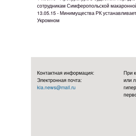
сотрудникам Симферопольской макаронно
13.05.15 - Минимущества РК устанавливае
Укромном
Контактная информация:
При 
Электронная почта:
или л
kia.news@mail.ru
гипер
перво