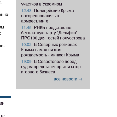
а
участков в Укромном
12:48
Полицейские Крыма
енно-
посоревновались в
армрестлинге
ом
11:45
РНКБ представляет
бесплатную карту "Дельфин"
с
ПРО100 для гостей полуострова
10:02
В Северных регионах
но-
Крыма самая низкая
рождаемость - минюст Крыма
19:09
В Севастополе перед
судом предстанет организатор
игорного бизнеса
все новости →
гии
ате