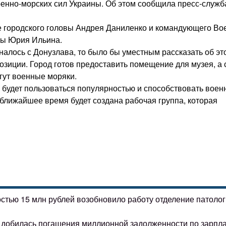
оенно-морских сил Украины. Об этом сообщила пресс-служб
че городского головы Андрея Даниленко и командующего Во
ны Юрия Ильина.
алось с Донузлава, то было бы уместным рассказать об эт
зиции. Город готов предоставить помещение для музея, а 
гут военные моряки.
 будет пользоваться популярностью и способствовать воен
ближайшее время будет создана рабочая группа, которая
остью 15 млн рублей возобновило работу отделение патоло
ке добилась погашения миллионной задолженности по зарпл