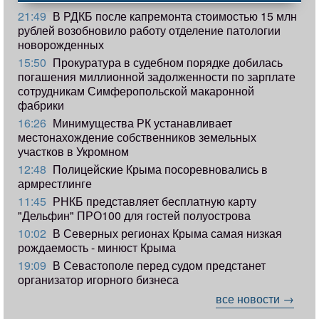
21:49
В РДКБ после капремонта стоимостью 15 млн
рублей возобновило работу отделение патологии
новорожденных
15:50
Прокуратура в судебном порядке добилась
погашения миллионной задолженности по зарплате
сотрудникам Симферопольской макаронной
фабрики
16:26
Минимущества РК устанавливает
местонахождение собственников земельных
участков в Укромном
12:48
Полицейские Крыма посоревновались в
армрестлинге
11:45
РНКБ представляет бесплатную карту
"Дельфин" ПРО100 для гостей полуострова
10:02
В Северных регионах Крыма самая низкая
рождаемость - минюст Крыма
19:09
В Севастополе перед судом предстанет
организатор игорного бизнеса
все новости →