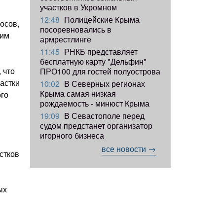
участков в Укромном
12:48
Полицейские Крыма
осов,
посоревновались в
гим
армрестлинге
11:45
РНКБ представляет
бесплатную карту "Дельфин"
 что
ПРО100 для гостей полуострова
частки
10:02
В Северных регионах
Крыма самая низкая
ого
рождаемость - минюст Крыма
19:09
В Севастополе перед
судом предстанет организатор
игорного бизнеса
все новости →
стков
ых