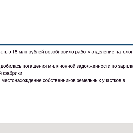
остью 15 млн рублей возобновило работу отделение патоло
ке добилась погашения миллионной задолженности по зарпл
й фабрики
т местонахождение собственников земельных участков в