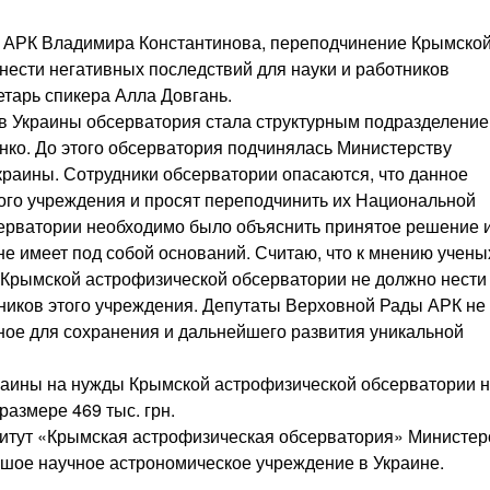
 АРК Владимира Константинова, переподчинение Крымско
нести негативных последствий для науки и работников
етарь спикера Алла Довгань.
в Украины обсерватория стала структурным подразделени
ко. До этого обсерватория подчинялась Министерству
краины. Сотрудники обсерватории опасаются, что данное
ого учреждения и просят переподчинить их Национальной
ерватории необходимо было объяснить принятое решение и
 не имеет под собой оснований. Считаю, что к мнению учены
 Крымской астрофизической обсерватории не должно нести
ников этого учреждения. Депутаты Верховной Рады АРК не 
жное для сохранения и дальнейшего развития уникальной
раины на нужды Крымской астрофизической обсерватории 
азмере 469 тыс. грн.
итут «Крымская астрофизическая обсерватория» Министер
ьшое научное астрономическое учреждение в Украине.