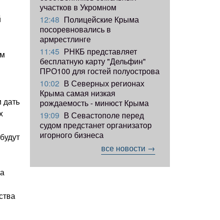
участков в Укромном
й
12:48
Полицейские Крыма
посоревновались в
армрестлинге
11:45
РНКБ представляет
ем
бесплатную карту "Дельфин"
ПРО100 для гостей полуострова
10:02
В Северных регионах
Крыма самая низкая
 дать
рождаемость - минюст Крыма
х
19:09
В Севастополе перед
судом предстанет организатор
игорного бизнеса
будут
все новости →
на
ства