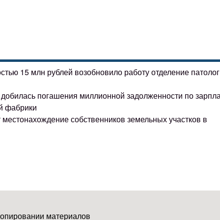
остью 15 млн рублей возобновило работу отделение патоло
ке добилась погашения миллионной задолженности по зарпл
й фабрики
т местонахождение собственников земельных участков в
копировании материалов