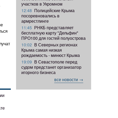
участков в Укромном
-
12:48
Полицейские Крыма
посоревновались в
армрестлинге
не
11:45
РНКБ представляет
ться
бесплатную карту "Дельфин"
ПРО100 для гостей полуострова
лучат
10:02
В Северных регионах
Крыма самая низкая
рождаемость - минюст Крыма
19:09
В Севастополе перед
судом предстанет организатор
игорного бизнеса
все новости →
гии
ате