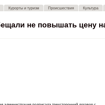
Skip to main content
Курорты и туризм
Происшествия
Культура
бещали не повышать цену н
ая администрация подписала трехсторонний договор с