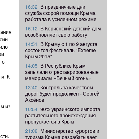
16:32
В праздничные дни
служба скорой помощи Крыма
работала в усиленном режиме
16:12
В Керченский детский дом
мания
возобновляет свою работу
ссии
14:51
В Крыму с 1 по 9 августа
тило
состоится фестиваль "Extreme
ри
Крым 2015"
 о
14:05
В Республике Крым
запылали отреставрированные
я. К
мемориалы «Вечный огонь»
13:40
Контроль за качеством
дорог будет продолжен - Сергей
Аксёнов
им из
10:54
90% украинского импорта
растительного происхождения
пропускается в Крым
21:08
Министерство курортов и
сти.
туризма Крыма разрабатывает