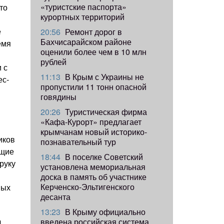
«туристские паспорта»
то
курортных территорий
е
20:56
Ремонт дорог в
Бахчисарайском районе
емя
оценили более чем в 10 млн
рублей
 с
11:13
В Крым с Украины не
ес-
пропустили 11 тонн опасной
говядины
20:26
Туристическая фирма
«Кафа-Курорт» предлагает
крымчанам новый историко-
иков
познавательный тур
ющие
18:44
В поселке Советский
руку
установлена мемориальная
доска в память об участнике
Керченско-Эльтигенского
ных
десанта
13:23
В Крыму официально
введена российская система
И