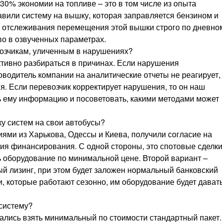
-30% экономии на топливе – это в том числе из опыта
вили систему на вышку, которая заправляется бензином и
ь отслеживания перемещения этой вышки строго по дневно
во в озвученных параметрах.
возчикам, уличенным в нарушениях?
ктивно разбираться в причинах. Если нарушения
водитель компании на аналитические отчеты не реагирует, 
я. Если перевозчик корректирует нарушения, то он наш
ть ему информацию и посоветовать, какими методами может
ку систем на свои автобусы?
ями из Харькова, Одессы и Киева, получили согласие на
ия финансирования. С одной стороны, это спотовые сделки
ь оборудование по минимальной цене. Второй вариант –
й лизинг, при этом будет заложен нормальный банковский
и, которые работают сезонно, им оборудование будет дават
 систему?
ались взять минимальный по стоимости стандартный пакет.