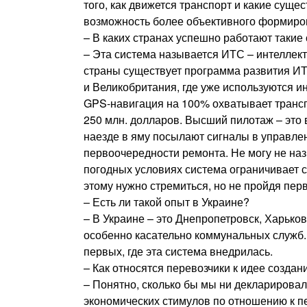
того, как движется транспорт и какие суще
возможность более объективного формиров
– В каких странах успешно работают такие
– Эта система называется ИТС – интеллек
страны существует программа развития ИТ
и Великобритания, где уже используются и
GPS-навигация на 100% охватывает трансп
250 млн. долларов. Высший пилотаж – это в
наезде в яму посылают сигналы в управлен
первоочередности ремонта. Не могу не на
погодных условиях система ограничивает с
этому нужно стремиться, но не пройдя пер
– Есть ли такой опыт в Украине?
– В Украине – это Днепропетровск, Харько
особенно касательно коммунальных служб.
первых, где эта система внедрилась.
– Как относятся перевозчики к идее созда
– Понятно, сколько бы мы ни декларировал
экономических стимулов по отношению к п