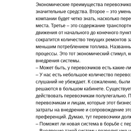
Экономические преимущества перевозчиков
значительные средства. Второе – это умен
компании будет четко знать, насколько пере
места. Третье – это содержание транспорт
движения от начального до конечного пунк
сократится количество текущих ремонтов за
меньшим потреблением топлива. Названные
процессы. Это тот экономический стимул, 
внедрения системы.
– Может быть, у перевозчиков есть какие-л
– У нас есть небольшое количество перев
слушаний не убеждает. К сожалению, были
решаются в большом кабинете. Существуе
действовать перевозчикам полулегально. П
перевозчикам и лицам, которые этот бизне
затраты на внедрение и сопровождение это
преференций. Думаю, тут перевозчики до
– Поможет ли новая система в борьбе с п
– Внедрение такой системы позволит уже н