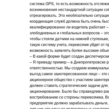
система GPS, то есть возможность отслежи
возникновения нестандартной ситуации с
отреагировать. Это необязательно ситуаци
координация служб должна быть очень быст
квалифицированно ли водитель работает – э
злободневных и глобальных вопросов – это
чтобы стояли датчики на нижней ступеньке
такую систему учета, перевозчик уйдет от 
возможность заявлять более высокие объе
– В какой форме будет создан диспетчерск
– Я приведу пример – в Днепропетровске р
ответственностью. Мы создаем коммунально
выгод самое заинтересованное лицо – это п
акционерное общество с участием заинтере
должен ставить стратегические задачи для 
акционирование. Было бы справедливо ра
востребованию со стороны перевозчика. В
предприятие должно зарабатывать деньги,
для них это одна из долгосрочных заинте