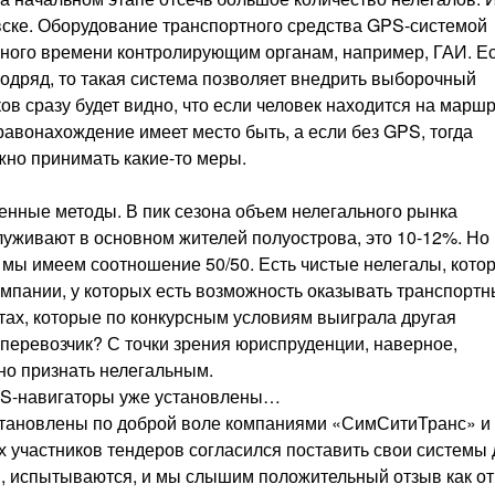
овске. Оборудование транспортного средства GPS-системой
ьного времени контролирующим органам, например, ГАИ. Е
одряд, то такая система позволяет внедрить выборочный
в сразу будет видно, что если человек находится на маршр
правонахождение имеет место быть, а если без GPS, тогда
ужно принимать какие-то меры.
енные методы. В пик сезона объем нелегального рынка
служивают в основном жителей полуострова, это 10-12%. Но
мы имеем соотношение 50/50. Есть чистые нелегалы, кото
омпании, у которых есть возможность оказывать транспорт
утах, которые по конкурсным условиям выиграла другая
перевозчик? С точки зрения юриспруденции, наверное,
но признать нелегальным.
GPS-навигаторы уже установлены…
становлены по доброй воле компаниями «СимСитиТранс» и
 участников тендеров согласился поставить свои системы 
, испытываются, и мы слышим положительный отзыв как от