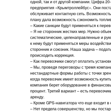
одной, так и от другой компании. Цифра 20
предприятия «Крымтроллейбус». Они поста
обслуживает контактную сеть. Возможност
плану дала возможность сэкономить топли
– Какие санкции будут применяться к пере
– Я не сторонник жестких мер. Нужно объе
систематические, целенаправленные и руко
к нему будут применяться меры воздействи
сторонник и союзник. Наша задача – пода
происходить коррекция.
– Как перевозчики смогут оплатить установ
– Мы, проведя переговоры с тремя компани
нестандартные формы работы с точки зрен
когда перевозчик имеет возможность купит
компания берет оборудование в финансовы
процент. Третий вариант – есть перевозчик
аренду.
– Кроме GPS-навигатора что еще входит в
– Нет предела совершенству, но мы постар