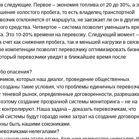
 следующие. Первое – экономия топлива от 20 до 30%, а э
ьшение холостого пробега, то есть владелец транспортной
возчик отклоняется от маршрута, не заезжает ли он в други
ного средства. Четвертое – система позволит уменьшить вр
та. Это 10-20% времени на перевозку. Следующий момент –
 счет как снижения пробега, так и меньшей нагрузки в связи
 компетенции позволят перевозчику оптимизировать бизн
который перевозчики увидят в ближайшее время после
ибо опасения?
озчиков, которых наш диалог, проведение общественных
 созданы такие условия, что проблемы единичных перевозч
т теневой рынок, определенные договоренности, разреша
оэтому создание прозрачной системы мониторинга – не на 
с контролируют. Наша задача – доказать перевозчикам, что
й системы будут гораздо ниже затрат на создание договор
лжны быть нашими союзниками.
еревозчиками-нелегалами?
а начальном этапе отсечь большое количество нелегалов. 