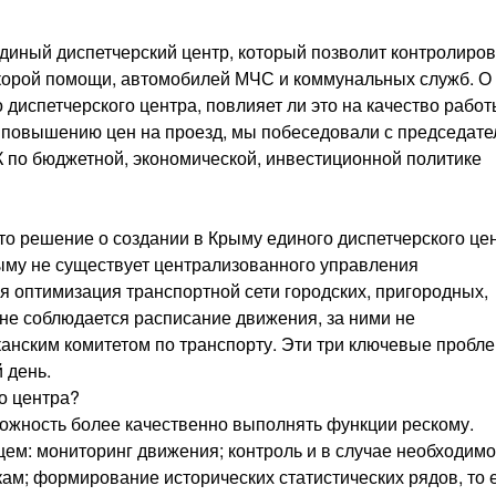
единый диспетчерский центр, который позволит контролиров
скорой помощи, автомобилей МЧС и коммунальных служб. О 
 диспетчерского центра, повлияет ли это на качество рабо
к повышению цен на проезд, мы побеседовали с председат
 по бюджетной, экономической, инвестиционной политике
то решение о создании в Крыму единого диспетчерского це
рыму не существует централизованного управления
я оптимизация транспортной сети городских, пригородных,
не соблюдается расписание движения, за ними не
анским комитетом по транспорту. Эти три ключевые пробл
 день.
о центра?
можность более качественно выполнять функции рескому.
м: мониторинг движения; контроль и в случае необходимо
кам; формирование исторических статистических рядов, то 