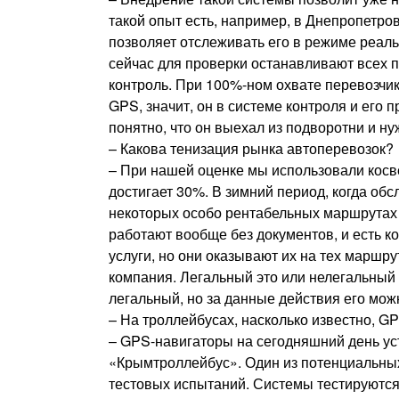
такой опыт есть, например, в Днепропетр
позволяет отслеживать его в режиме реал
сейчас для проверки останавливают всех п
контроль. При 100%-ном охвате перевозчико
GPS, значит, он в системе контроля и его 
понятно, что он выехал из подворотни и н
– Какова тенизация рынка автоперевозок?
– При нашей оценке мы использовали косв
достигает 30%. В зимний период, когда об
некоторых особо рентабельных маршрутах 
работают вообще без документов, и есть к
услуги, но они оказывают их на тех маршр
компания. Легальный это или нелегальный 
легальный, но за данные действия его мож
– На троллейбусах, насколько известно, 
– GPS-навигаторы на сегодняшний день у
«Крымтроллейбус». Один из потенциальных
тестовых испытаний. Системы тестируются