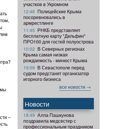
участков в Укромном
12:48
Полицейские Крыма
ать
посоревновались в
том,
армрестлинге
ты
11:45
РНКБ представляет
елем
бесплатную карту "Дельфин"
ПРО100 для гостей полуострова
10:02
В Северных регионах
Крыма самая низкая
рождаемость - минюст Крыма
нтра?
19:09
В Севастополе перед
судом предстанет организатор
игорного бизнеса
все новости →
емы
Новости
18:49
Алла Пашкунова
сти –
поздравила медсестер с
есть
профессиональным праздником