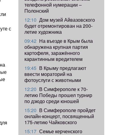
телефонной нумерации –
Полонский
сли
12:10
Дом музей Айвазовского
будет отремонтирован на 200-
уте с
летие художника
09:42
​На въезде в Крым была
обнаружена крупная партия
картофеля, заражённого
карантинным вредителем
 на
19:45
В Крыму предлагают
рые
ввести мораторий на
ные
фотоуслуги с животными
12:20
В Симферополе к 70-
летию Победы прошел турнир
по дзюдо среди юношей
15:20
В Симферополе пройдет
онлайн-концерт, посвященный
175-летию Чайковского
для
15:17
Семье керченского