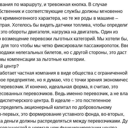
вания по маршруту, и тревожная кнопка. В случае
обственник и соответствующие службы должны мгновенно
я криминогенного характера, но те же роды в машине –
рая. Хотелось бы видеть датчики топлива, чтобы определит
то обороты двигателя, нагрузка на двигатель. Один из
 возмещение перевозки льготных категорий. Мы хотели бы,
, для того чтобы мы четко фиксировали пассажиропоток. Вв
продажи нелегальных билетов, но с другой стороны, это даст
мы компенсации за льготные категории.
ий центр?
аботает частная компания в виде общества с ограниченной
е предприятие, но я думаю, что с точки зрения экономичес
еревозчик. И конечно, идеальная форма, я считаю, это
сованных перевозчиков. Ведь именно перевозчик, а не вла
диспетчерского центра. В идеале – это постепенное
спределить акционерный капитал по добровольному
о-первых, это формирование уставного фонда, во-вторых,
 а деньги должны распределяться между перевозчиками. Д
ресованностей в нормальном функционировании центра.