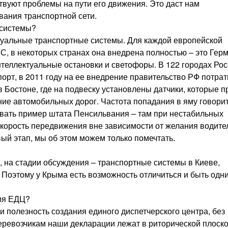
ствуют проблемы на пути его движения. Это даст нам
ания транспортной сети.
 системы?
туальные транспортные системы. Для каждой европейской
С, в некоторых странах она внедрена полностью – это Гер
нтеллектуальные остановки и светофоры. В 122 городах Ро
орт, в 2011 году на ее внедрение правительство РФ потра
 Бостоне, где на подвеску установлены датчики, которые п
ие автомобильных дорог. Частота попадания в яму говорит
звать пример штата Пенсильвания – там при нестабильных
корость передвижения вне зависимости от желания водител
вый этап, мы об этом можем только помечтать.
в, на стадии обсуждения – транспортные системы в Киеве,
 Поэтому у Крыма есть возможность отличиться и быть одн
ния ЕДЦ?
и полезность создания единого диспетчерского центра, без
еревозчикам наши декларации лежат в риторической плоско