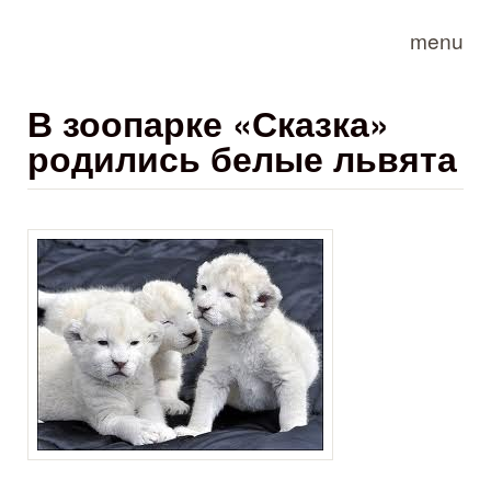
Skip to main content
menu
В зоопарке «Сказка»
родились белые львята