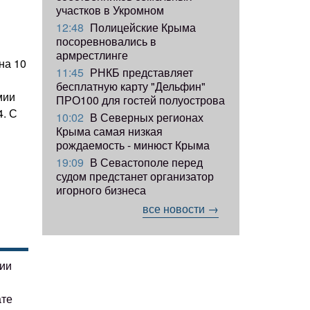
участков в Укромном
12:48
Полицейские Крыма
посоревновались в
армрестлинге
на 10
11:45
РНКБ представляет
бесплатную карту "Дельфин"
мии
ПРО100 для гостей полуострова
4. С
10:02
В Северных регионах
Крыма самая низкая
рождаемость - минюст Крыма
19:09
В Севастополе перед
судом предстанет организатор
игорного бизнеса
все новости →
гии
ате