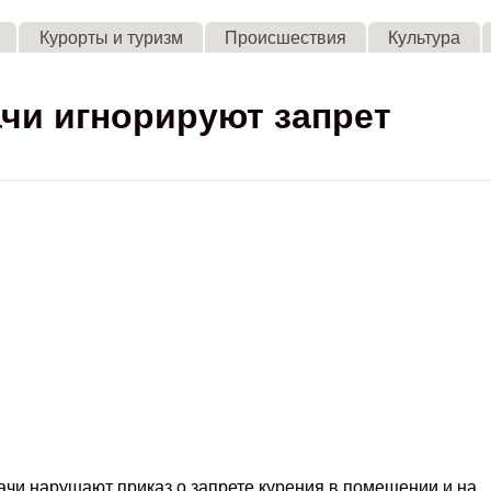
Skip to main content
Курорты и туризм
Происшествия
Культура
чи игнорируют запрет
чи нарушают приказ о запрете курения в помещении и на