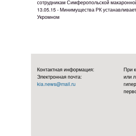
сотрудникам Симферопольской макаронно
13.05.15 - Минимущества РК устанавливае
Укромном
Контактная информация:
При 
Электронная почта:
или л
kia.news@mail.ru
гипер
перво