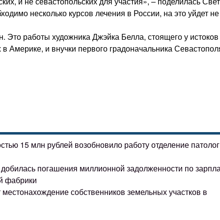
ких, и не севастопольских для участия», – поделилась Све
ходимо несколько курсов лечения в России, на это уйдет не
н. Это работы художника Джэйка Белла, стоящего у истоков
 в Америке, и внучки первого градоначальника Севастопол
остью 15 млн рублей возобновило работу отделение патоло
ке добилась погашения миллионной задолженности по зарпл
й фабрики
т местонахождение собственников земельных участков в