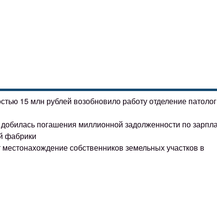
остью 15 млн рублей возобновило работу отделение патоло
ке добилась погашения миллионной задолженности по зарпл
й фабрики
т местонахождение собственников земельных участков в