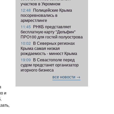
участков в Укромном
12:48
Полицейские Крыма
посоревновались в
армрестлинге
11:45
РНКБ представляет
бесплатную карту "Дельфин"
ПРО100 для гостей полуострова
10:02
В Северных регионах
Крыма самая низкая
рождаемость - минюст Крыма
19:09
В Севастополе перед
судом предстанет организатор
игорного бизнеса
все новости →
в
ко и
.
зать,