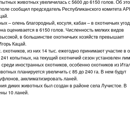
опытных животных увеличилась с 5600 до 6150 голов. Об эт
оле сообщил председатель Республиканского комитета АР
цай.
х – олень благородный, косуля, кабан – в охотничьих угод
она оценивается в 6150 голов. Численность мелких видов
 высокой, в большинстве охотничьих хозяйств превышает
Игорь Кацай.
 охотников, из них 14 тыс. ежегодно принимают участие в о
 241 копытных, на текущий охотничий сезон установлен лим
 среди иностранных охотников, особенно охотников из Ита
отных планируется увеличить с 85 до 240 га. В нем будут
уфлонов, акклиматизировать ланей.
ия диких животных был создан в районе села Лучистое. В
ены 10 ланей.