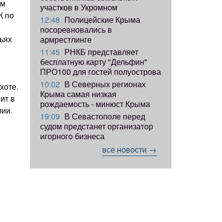
ом
участков в Укромном
К по
12:48
Полицейские Крыма
посоревновались в
ьях
армрестлинге
11:45
РНКБ представляет
бесплатную карту "Дельфин"
ПРО100 для гостей полуострова
10:02
В Северных регионах
хоте.
Крыма самая низкая
ит в
рождаемость - минюст Крыма
лии.
19:09
В Севастополе перед
судом предстанет организатор
игорного бизнеса
все новости →