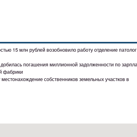
остью 15 млн рублей возобновило работу отделение патоло
ке добилась погашения миллионной задолженности по зарпл
й фабрики
т местонахождение собственников земельных участков в