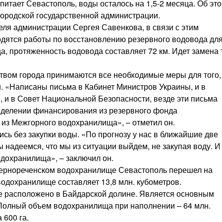
итает Севастополь, воды осталось на 1,5-2 месяца. Об эт
ородской государственной администрации.
еля администрации Сергея Савенкова, в связи с этим
дятся работы по восстановлению резервного водовода дл
, протяженность водовода составляет 72 км. Идет замена 
ством города принимаются все необходимые меры для того,
. «Написаны письма в Кабинет Министров Украины, и в
 и в Совет Национальной Безопасности, везде эти письма
ыделении финансирования из резервного фонда
 из Межгорного водохранилища», – отметил он.
сь без закупки воды. «По прогнозу у нас в ближайшие две
 надеемся, что мы из ситуации выйдем, не закупая воду. И
одохранилища», – заключил он.
 Чернореченском водохранилище Севастополь перешел на
одохранилище составляет 13,8 млн. кубометров.
 расположено в Байдарской долине. Является основным
Полный объем водохранилища при наполнении – 64 млн.
 600 га.