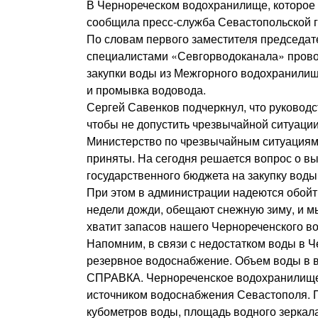
В Чернореческом водохранилище, которое п
сообщила пресс-служба Севастопольской г
По словам первого заместителя председат
специалистами «Севгорводоканала» прово
закупки воды из Межгорного водохранилища
и промывка водовода.
Сергей Савенков подчеркнул, что руковод
чтобы не допустить чрезвычайной ситуации
Министерство по чрезвычайным ситуациям,
приняты. На сегодня решается вопрос о в
государственного бюджета на закупку воды
При этом в администрации надеются обойти
недели дожди, обещают снежную зиму, и мы
хватит запасов нашего Чернореченского в
Напомним, в связи с недостатком воды в
резервное водоснабжение. Объем воды в в
СПРАВКА. Чернореченское водохранилище
источником водоснабжения Севастополя. 
кубометров воды, площадь водного зеркала