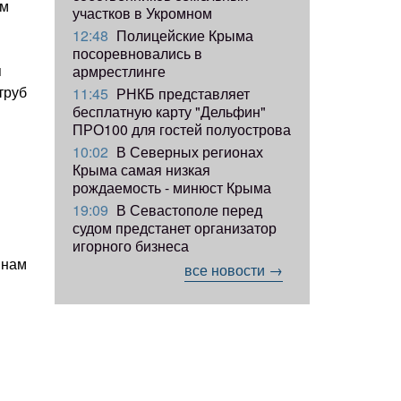
ом
участков в Укромном
12:48
Полицейские Крыма
посоревновались в
я
армрестлинге
труб
11:45
РНКБ представляет
бесплатную карту "Дельфин"
ПРО100 для гостей полуострова
10:02
В Северных регионах
Крыма самая низкая
рождаемость - минюст Крыма
19:09
В Севастополе перед
судом предстанет организатор
игорного бизнеса
 нам
все новости →