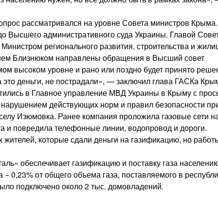
вопрос рассматривался на уровне Совета министров Крыма.
до Высшего административного суда Украины. Главой Сове
Министром регионального развития, строительства и жили
ием Близнюком направлены обращения в Высший совет
амом высоком уровне и рано или поздно будет принято реше
а это деньги, не пострадали», — заключил глава ГАСКа Кры
тились в Главное управление МВД Украины в Крыму с прос
 с нарушением действующих норм и правил безопасности пр
 селу Изюмовка. Ранее компания проложила газовые сети н
та и повредила телефонные линии, водопровод и дороги.
х жителей, которые сдали деньги на газификацию, но работ
ль» обеспечивает газификацию и поставку газа населению
 − 0,23% от общего объема газа, поставляемого в республи
ыло подключено около 2 тыс. домовладений.