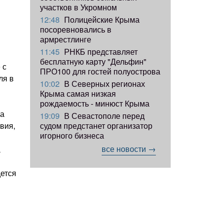
участков в Укромном
12:48
Полицейские Крыма
посоревновались в
армрестлинге
11:45
РНКБ представляет
бесплатную карту "Дельфин"
 с
ПРО100 для гостей полуострова
ля в
10:02
В Северных регионах
Крыма самая низкая
рождаемость - минюст Крыма
на
19:09
В Севастополе перед
судом предстанет организатор
вия,
игорного бизнеса
все новости →
а
дется
 —