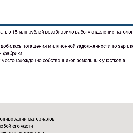
остью 15 млн рублей возобновило работу отделение патоло
ке добилась погашения миллионной задолженности по зарпл
й фабрики
т местонахождение собственников земельных участков в
копировании материалов
юбой его части
ссылка на страницу-