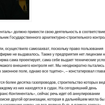
таль» должно привести свою деятельность в соответствие
ьник Государственного архитектурно-строительного контро
ути, осуществило самозахват, поскольку право пользования
, фирме не выдавалось. Также у предприятия нет лицензии 
фирма сама проектирует, сама себе выдает технические усло
 никакого внешнего контроля нет. Мы неоднократно пытались
 законное поле, однако все тщетно», – констатировал глав
ся более десятка газопроводов, строительство которых ве
аждому из них находятся в судах. На сегодняшний день
ранс-Континенталь», сейчас речь идет об аннулировании
поиске другой организации, которая в дальнейшем могла бы
аз населению нужен, но все должно быть в рамках закона»,