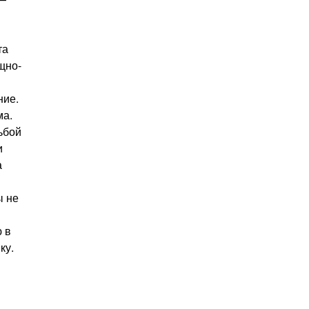
та
щно-
ние.
ма.
ьбой
и
а
ы не
 в
ку.