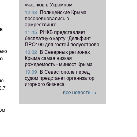
участков в Укромном
12:48
Полицейские Крыма
посоревновались в
армрестлинге
 в
11:45
РНКБ представляет
бесплатную карту "Дельфин"
ПРО100 для гостей полуострова
ько
10:02
В Северных регионах
Крыма самая низкая
но
рождаемость - минюст Крыма
19:09
В Севастополе перед
судом предстанет организатор
ию
игорного бизнеса
2,7
все новости →
ком