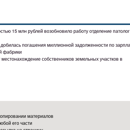
остью 15 млн рублей возобновило работу отделение патоло
ке добилась погашения миллионной задолженности по зарпл
й фабрики
т местонахождение собственников земельных участков в
копировании материалов
юбой его части
ссылка на страницу-