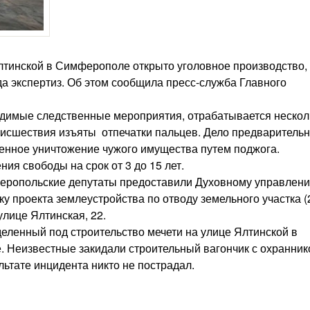
Ялтинской в Симферополе открыто уголовное производство,
а экспертиз. Об этом сообщила пресс-служба Главного
одимые следственные мероприятия, отрабатывается нескол
оисшествия изъяты отпечатки пальцев. Дело предваритель
енное уничтожение чужого имущества путем поджога.
ия свободы на срок от 3 до 15 лет.
еропольские депутаты предоставили Духовному управлен
 проекта землеустройства по отводу земельного участка (
улице Ялтинская, 22.
еленный под строительство мечети на улице Ялтинской в
 Неизвестные закидали строительный вагончик с охранни
льтате инцидента никто не пострадал.