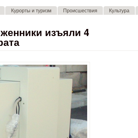
Skip to main content
Курорты и туризм
Происшествия
Культура
оженники изъяли 4
рата