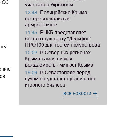
 «Об
участков в Укромном
12:48
Полицейские Крыма
посоревновались в
армрестлинге
11:45
РНКБ представляет
бесплатную карту "Дельфин"
ПРО100 для гостей полуострова
ком
10:02
В Северных регионах
Крыма самая низкая
рождаемость - минюст Крыма
ению
19:09
В Севастополе перед
ров
судом предстанет организатор
игорного бизнеса
все новости →