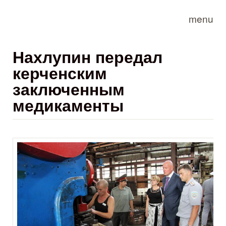
Skip to main content
menu
Нахлупин передал
керченским
заключенным
медикаменты