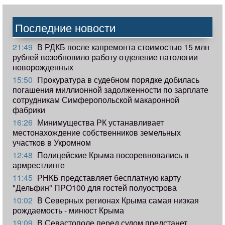
Последние новости
21:49
В РДКБ после капремонта стоимостью 15 млн
рублей возобновило работу отделение патологии
новорожденных
15:50
Прокуратура в судебном порядке добилась
погашения миллионной задолженности по зарплате
сотрудникам Симферопольской макаронной
фабрики
16:26
Минимущества РК устанавливает
местонахождение собственников земельных
участков в Укромном
12:48
Полицейские Крыма посоревновались в
армрестлинге
11:45
РНКБ представляет бесплатную карту
"Дельфин" ПРО100 для гостей полуострова
10:02
В Северных регионах Крыма самая низкая
рождаемость - минюст Крыма
19:09
В Севастополе перед судом предстанет