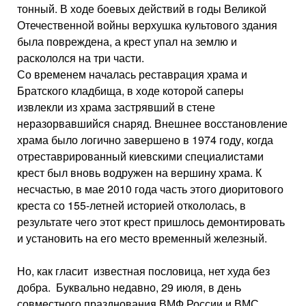
тонный. В ходе боевых действий в годы Великой
Отечественной войны верхушка культового здания
была повреждена, а крест упал на землю и
раскололся на три части.
Со временем началась реставрация храма и
Братского кладбища, в ходе которой саперы
извлекли из храма застрявший в стене
неразорвавшийся снаряд. Внешнее восстановление
храма было логично завершено в 1974 году, когда
отреставрированный киевскими специалистами
крест был вновь водружен на вершину храма. К
несчастью, в мае 2010 года часть этого диоритового
креста со 155-летней историей откололась, в
результате чего этот крест пришлось демонтировать
и установить на его место временный железный.
Но, как гласит известная пословица, нет худа без
добра. Буквально недавно, 29 июля, в день
совместного празднования ВМФ России и ВМС