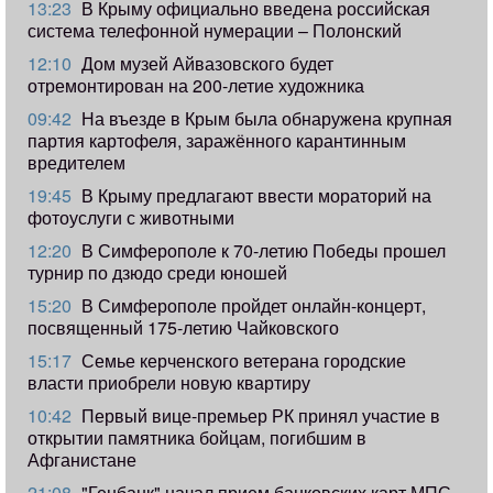
13:23
В Крыму официально введена российская
система телефонной нумерации – Полонский
12:10
Дом музей Айвазовского будет
отремонтирован на 200-летие художника
09:42
​На въезде в Крым была обнаружена крупная
партия картофеля, заражённого карантинным
вредителем
19:45
В Крыму предлагают ввести мораторий на
фотоуслуги с животными
12:20
В Симферополе к 70-летию Победы прошел
турнир по дзюдо среди юношей
15:20
В Симферополе пройдет онлайн-концерт,
посвященный 175-летию Чайковского
15:17
Семье керченского ветерана городские
власти приобрели новую квартиру
10:42
Первый вице-премьер РК принял участие в
открытии памятника бойцам, погибшим в
Афганистане
21:08
"Генбанк" начал прием банковских карт МПС