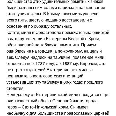
большинство этих удивительных памятных знаков
были названы символами царизма и на основании
этого уничтожены. В Крыму таких миль уцелело
всего пять, шестую недавно восстановили с
основания по образцу остальных.
Кстати, миля в Севастополе примечательна ошибкой
в дате путешествия Екатерины Великой в Крым,
обозначенной на табличке памятника. Причем
ошиблись не на год-два, а по-крупному, на целый
век. Следуя надписи на табличке, появление мили
относится не к 1787 году, а к 1887-му. Впрочем, это
не огрех создателей Екатерининских миль, а
невнимательность советских инстанций,
установивших эту табличку в 60-х годах прошлого
столетия.
Неподалеку от Екатерининской мили находится еще
один известный объект Северной части города-
героя – Свято-Никольский храм. Он имеет
необычную для большинства православных церквей