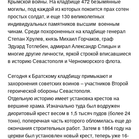
Крымской войны. На кладбище 472 безымянные
могилы, под каждой из которых покоится прах сотен
простых солдат, и еще 130 великолепных
индивидуальных памятников высшим военным
чинам. Среди похороненных на кладбище генерал
Степан Хрулев, князь Михаил Горчаков, граф
Эдуард Тотлебен, адмирал Александр Спицын и
многие другие личности, яркой строкой вписавшиеся
в историю Севастополя и Черноморского флота.
Сегодня к Братскому кладбищу примыкают и
захоронения советских воинов – участников Второй
героической обороны Севастополя.
Отдельную историю имеет установка крестов на
вершине храма. Изначально туда был водружен
диоритовый крест весом в 1,5 тысяч пудов (более 24
тонн), поперечная часть которого обломилась еще до
окончания строительных работ. Затем в 1864 году на
церкви был установлен новый крест, теперь уже 16-