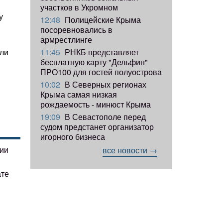
участков в Укромном
у
12:48
Полицейские Крыма
посоревновались в
армрестлинге
11:45
РНКБ представляет
али
бесплатную карту "Дельфин"
ПРО100 для гостей полуострова
10:02
В Северных регионах
Крыма самая низкая
рождаемость - минюст Крыма
19:09
В Севастополе перед
судом предстанет организатор
игорного бизнеса
гии
все новости →
ате