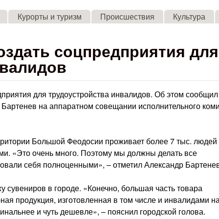
Skip to main content
Курорты и туризм
Происшествия
Культура
оздать соцпредприятия для
нвалидов
дприятия для трудоустройства инвалидов. Об этом сообщил
 Бартенев на аппаратном совещании исполнительного коми
рритории Большой Феодосии проживает более 7 тыс. людей 
и. «Это очень много. Поэтому мы должны делать все
вовали себя полноценными», – отметил Александр Бартенев
у сувениров в городе. «Конечно, большая часть товара
ирная продукция, изготовленная в том числе и инвалидами н
инальнее и чуть дешевле», – пояснил городской голова.