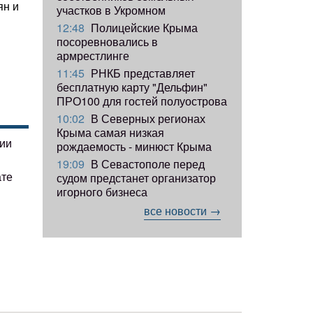
ян и
участков в Укромном
12:48
Полицейские Крыма
посоревновались в
армрестлинге
11:45
РНКБ представляет
бесплатную карту "Дельфин"
ПРО100 для гостей полуострова
10:02
В Северных регионах
Крыма самая низкая
гии
рождаемость - минюст Крыма
19:09
В Севастополе перед
ате
судом предстанет организатор
игорного бизнеса
все новости →