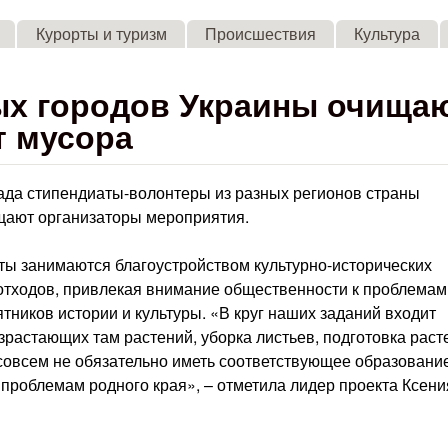
Skip to main content
Курорты и туризм
Происшествия
Культура
ых городов Украины очища
т мусора
сада стипендиаты-волонтеры из разных регионов страны
щают организаторы мероприятия.
ты занимаются благоустройством культурно-исторических
 отходов, привлекая внимание общественности к проблемам
тников истории и культуры. «В круг наших заданий входит
израстающих там растений, уборка листьев, подготовка раст
о совсем не обязательно иметь соответствующее образовани
проблемам родного края», – отметила лидер проекта Ксени