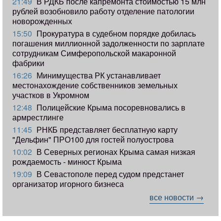
21:49
В РДКБ после капремонта стоимостью 15 млн
рублей возобновило работу отделение патологии
новорожденных
15:50
Прокуратура в судебном порядке добилась
погашения миллионной задолженности по зарплате
сотрудникам Симферопольской макаронной
фабрики
16:26
Минимущества РК устанавливает
местонахождение собственников земельных
участков в Укромном
12:48
Полицейские Крыма посоревновались в
армрестлинге
11:45
РНКБ представляет бесплатную карту
"Дельфин" ПРО100 для гостей полуострова
10:02
В Северных регионах Крыма самая низкая
рождаемость - минюст Крыма
19:09
В Севастополе перед судом предстанет
организатор игорного бизнеса
все новости →