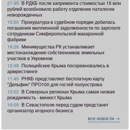
21:49
В РДКБ после капремонта стоимостью 15 млн
рублей возобновило работу отделение патологии
новорожденных
15:50
Прокуратура в судебном порядке добилась
погашения миллионной задолженности по зарплате
сотрудникам Симферопольской макаронной
фабрики
16:26
Минимущества РК устанавливает
местонахождение собственников земельных
участков в Укромном
12:48
Полицейские Крыма посоревновались в
армрестлинге
11:45
РНКБ представляет бесплатную карту
"Дельфин" ПРО100 для гостей полуострова
10:02
В Северных регионах Крыма самая низкая
рождаемость - минюст Крыма
19:09
В Севастополе перед судом предстанет
организатор игорного бизнеса
все новости →