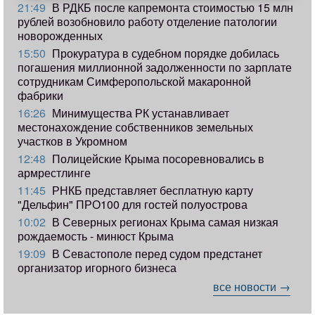
21:49
В РДКБ после капремонта стоимостью 15 млн
рублей возобновило работу отделение патологии
новорожденных
15:50
Прокуратура в судебном порядке добилась
погашения миллионной задолженности по зарплате
сотрудникам Симферопольской макаронной
фабрики
16:26
Минимущества РК устанавливает
местонахождение собственников земельных
участков в Укромном
12:48
Полицейские Крыма посоревновались в
армрестлинге
11:45
РНКБ представляет бесплатную карту
"Дельфин" ПРО100 для гостей полуострова
10:02
В Северных регионах Крыма самая низкая
рождаемость - минюст Крыма
19:09
В Севастополе перед судом предстанет
организатор игорного бизнеса
все новости →