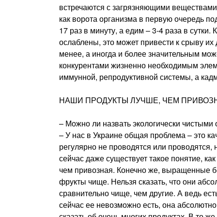
встречаются с загрязняющими веществами 
как ворота организма в первую очередь п
17 раз в минуту, а едим – 3-4 раза в сутки.
ослаблены, это может привести к срыву их
менее, а иногда и более значительным мо
конкурентами жизненно необходимым элем
иммунной, репродуктивной системы, а кадм
НАШИ ПРОДУКТЫ ЛУЧШЕ, ЧЕМ ПРИВОЗ
– Можно ли назвать экологически чистым
– У нас в Украине общая проблема – это ка
регулярно не проводятся или проводятся, н
сейчас даже существует такое понятие, ка
чем привозная. Конечно же, выращенные б
фрукты чище. Нельзя сказать, что они абсо
сравнительно чище, чем другие. А ведь ес
сейчас ее невозможно есть, она абсолютно
сказать об очень многих продуктах. В то ж