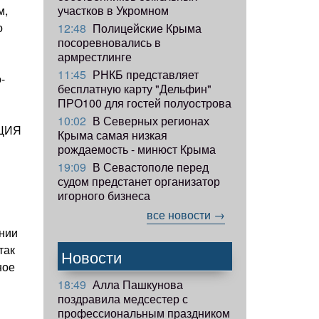
м,
участков в Укромном
о
12:48
Полицейские Крыма
посоревновались в
армрестлинге
11:45
РНКБ представляет
-
бесплатную карту "Дельфин"
ПРО100 для гостей полуострова
10:02
В Северных регионах
ЦИЯ
Крыма самая низкая
рождаемость - минюст Крыма
19:09
В Севастополе перед
судом предстанет организатор
игорного бизнеса
все новости →
ении
так
Новости
ное
18:49
Алла Пашкунова
поздравила медсестер с
профессиональным праздником