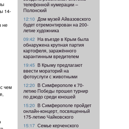
мы
телефонной нумерации –
Полонский
ы 14-
12:10
Дом музей Айвазовского
будет отремонтирован на 200-
в не
летие художника
09:42
​На въезде в Крым была
обнаружена крупная партия
картофеля, заражённого
карантинным вредителем
19:45
В Крыму предлагают
ввести мораторий на
фотоуслуги с животными
12:20
В Симферополе к 70-
 с чем
летию Победы прошел турнир
е,
по дзюдо среди юношей
15:20
В Симферополе пройдет
онлайн-концерт, посвященный
175-летию Чайковского
о
15:17
Семье керченского
то