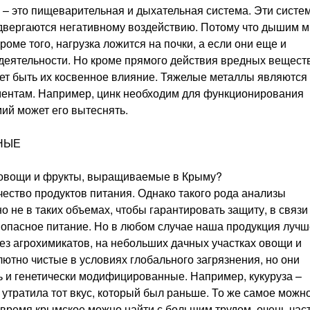
– это пищеварительная и дыхательная система. Эти систе
одвергаются негативному воздействию. Потому что дышим м
 Кроме того, нагрузка ложится на почки, а если они еще и
 деятельности. Но кроме прямого действия вредных вещест
жет быть их косвенное влияние. Тяжелые металлы являются
ентам. Например, цинк необходим для функционирования
ий может его вытеснять.
НЫЕ
и овощи и фрукты, выращиваемые в Крыму?
чество продуктов питания. Однако такого рода анализы
о не в таких объемах, чтобы гарантировать защиту, в связи
к опасное питание. Но в любом случае наша продукция лучш
ез агрохимикатов, на небольших дачных участках овощи и
лютно чистые в условиях глобального загрязнения, но они
ть и генетически модифицированные. Например, кукуруза –
 утратила тот вкус, который был раньше. То же самое можн
е время крымское можно найти с большим трудом, очень час