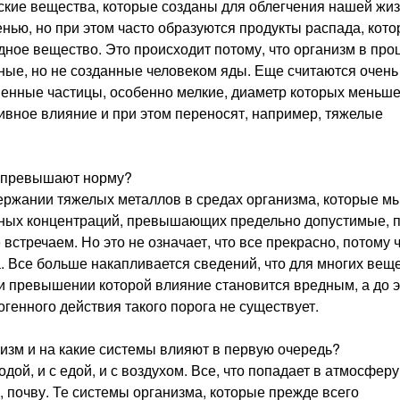
ские вещества, которые созданы для облегчения нашей жиз
нью, но при этом часто образуются продукты распада, кот
ное вещество. Это происходит потому, что организм в про
ые, но не созданные человеком яды. Еще считаются очень
нные частицы, особенно мелкие, диаметр которых меньше
ивное влияние и при этом переносят, например, тяжелые
у превышают норму?
ржании тяжелых металлов в средах организма, которые м
шных концентраций, превышающих предельно допустимые, 
встречаем. Но это не означает, что все прекрасно, потому ч
. Все больше накапливается сведений, что для многих вещ
и превышении которой влияние становится вредным, а до э
генного действия такого порога не существует.
изм и на какие системы влияют в первую очередь?
дой, и с едой, и с воздухом. Все, что попадает в атмосферу
, почву. Те системы организма, которые прежде всего