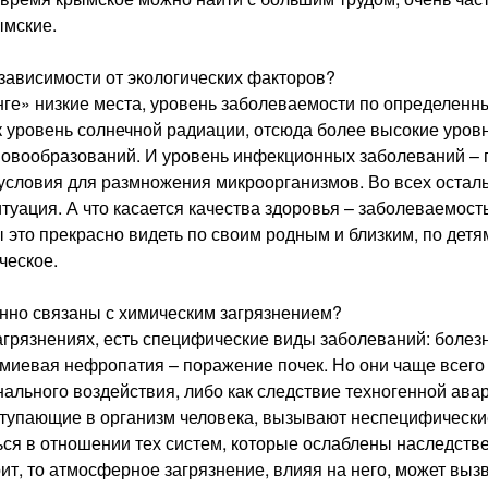
ымские.
 зависимости от экологических факторов?
нге» низкие места, уровень заболеваемости по определенн
к уровень солнечной радиации, отсюда более высокие уров
 новообразований. И уровень инфекционных заболеваний – 
условия для размножения микроорганизмов. Во всех остал
уация. А что касается качества здоровья – заболеваемост
 это прекрасно видеть по своим родным и близким, по детя
ческое.
енно связаны с химическим загрязнением?
загрязнениях, есть специфические виды заболеваний: болез
дмиевая нефропатия – поражение почек. Но они чаще всего
ального воздействия, либо как следствие техногенной авар
ступающие в организм человека, вызывают неспецифически
ься в отношении тех систем, которые ослаблены наследств
ит, то атмосферное загрязнение, влияя на него, может выз