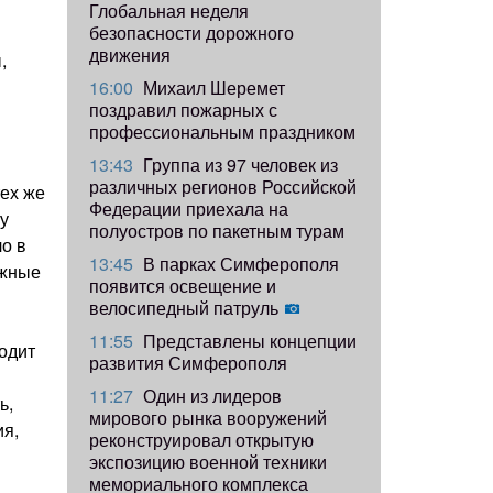
Глобальная неделя
безопасности дорожного
движения
,
16:00
Михаил Шеремет
поздравил пожарных с
профессиональным праздником
13:43
Группа из 97 человек из
различных регионов Российской
тех же
Федерации приехала на
у
полуостров по пакетным турам
ло в
13:45
В парках Симферополя
ажные
появится освещение и
велосипедный патруль
11:55
Представлены концепции
одит
развития Симферополя
11:27
Один из лидеров
ь,
мирового рынка вооружений
ия,
реконструировал открытую
экспозицию военной техники
мемориального комплекса