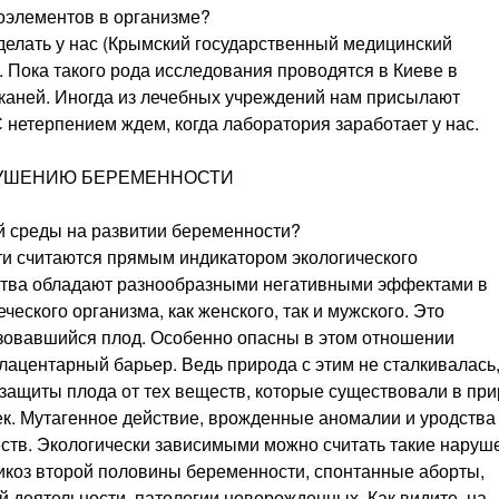
роэлементов в организме?
 сделать у нас (Крымский государственный медицинский
). Пока такого рода исследования проводятся в Киеве в
тканей. Иногда из лечебных учреждений нам присылают
 нетерпением ждем, когда лаборатория заработает у нас.
РУШЕНИЮ БЕРЕМЕННОСТИ
й среды на развитии беременности?
и считаются прямым индикатором экологического
ства обладают разнообразными негативными эффектами в
еского организма, как женского, так и мужского. Это
зовавшийся плод. Особенно опасны в этом отношении
плацентарный барьер. Ведь природа с этим не сталкивалась
защиты плода от тех веществ, которые существовали в при
век. Мутагенное действие, врожденные аномалии и уродства
еств. Экологически зависимыми можно считать такие наруш
сикоз второй половины беременности, спонтанные аборты,
деятельности, патологии новорожденных. Как видите, на