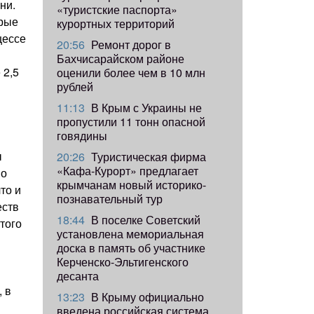
ни.
«туристские паспорта»
орые
курортных территорий
цессе
20:56
Ремонт дорог в
Бахчисарайском районе
 2,5
оценили более чем в 10 млн
рублей
11:13
В Крым с Украины не
пропустили 11 тонн опасной
говядины
ы
20:26
Туристическая фирма
«Кафа-Курорт» предлагает
по
крымчанам новый историко-
то и
познавательный тур
еств
18:44
В поселке Советский
того
установлена мемориальная
доска в память об участнике
Керченско-Эльтигенского
десанта
, в
13:23
В Крыму официально
введена российская система