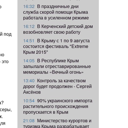
16:32
В праздничные дни
о
служба скорой помощи Крыма
работала в усиленном режиме
16:12
В Керченский детский дом
возобновляет свою работу
й под
14:51
В Крыму с 1 по 9 августа
состоится фестиваль "Extreme
Крым 2015"
но
14:05
В Республике Крым
 это
запылали отреставрированные
мемориалы «Вечный огонь»
13:40
Контроль за качеством
дорог будет продолжен - Сергей
Аксёнов
10:54
90% украинского импорта
а?
растительного происхождения
 серы,
пропускается в Крым
к.
21:08
Министерство курортов и
для
туризма Крыма разрабатывает