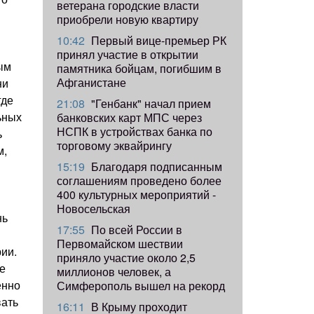
ветерана городские власти
приобрели новую квартиру
10:42
Первый вице-премьер РК
принял участие в открытии
ым
памятника бойцам, погибшим в
Афганистане
ни
где
21:08
"Генбанк" начал прием
ьных
банковских карт МПС через
НСПК в устройствах банка по
ь
торговому эквайрингу
м,
15:19
Благодаря подписанным
соглашениям проведено более
400 культурных мероприятий -
Новосельская
нь
17:55
​По всей России в
Первомайском шествии
ии.
приняло участие около 2,5
е
миллионов человек, а
енно
Симферополь вышел на рекорд
вать
16:11
В Крыму проходит