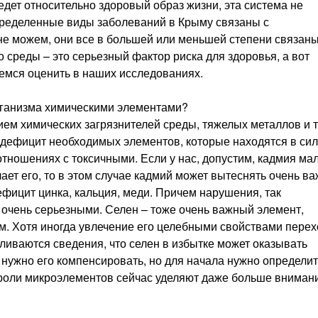
 ведет относительно здоровый образ жизни, эта система не
определенные виды заболеваний в Крыму связаны с
 не можем, они все в большей или меньшей степени связаны
о среды – это серьезный фактор риска для здоровья, а вот
аемся оценить в наших исследованиях.
организма химическими элементами?
ем химических загрязнителей среды, тяжелых металлов и 
 дефицит необходимых элементов, которые находятся в сил
отношениях с токсичными. Если у нас, допустим, кадмия ма
ает его, то в этом случае кадмий может вытеснять очень в
фицит цинка, кальция, меди. Причем нарушения, так
очень серьезными. Селен – тоже очень важный элемент,
. Хотя иногда увлечение его целебными свойствами перех
ливаются сведения, что селен в избытке может оказывать
 нужно его компенсировать, но для начала нужно определит
е роли микроэлементов сейчас уделяют даже больше вниман