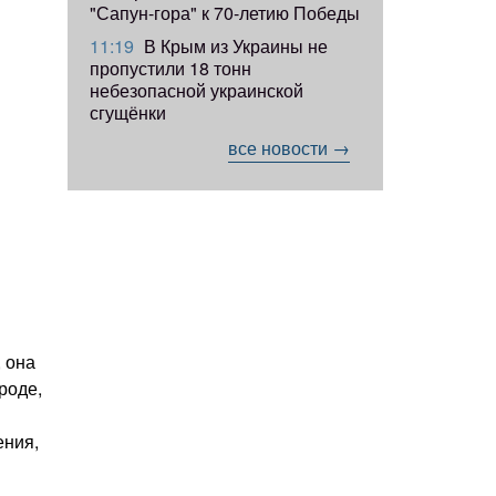
"Сапун-гора" к 70-летию Победы
11:19
​В Крым из Украины не
пропустили 18 тонн
небезопасной украинской
сгущёнки
все новости →
, она
роде,
ения,