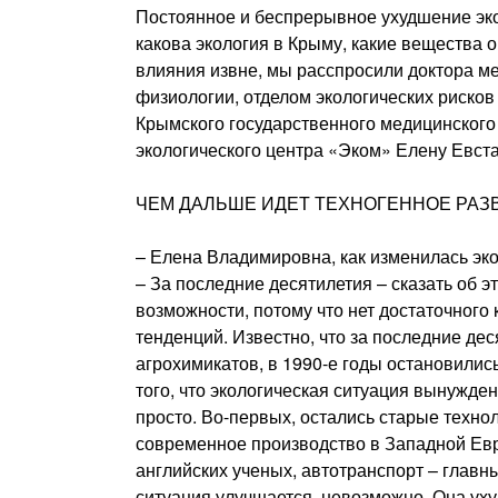
Постоянное и беспрерывное ухудшение экол
какова экология в Крыму, какие вещества о
влияния извне, мы расспросили доктора 
физиологии, отделом экологических риско
Крымского государственного медицинского 
экологического центра «Эком» Елену Евст
ЧЕМ ДАЛЬШЕ ИДЕТ ТЕХНОГЕННОЕ РАЗ
– Елена Владимировна, как изменилась эк
– За последние десятилетия – сказать об 
возможности, потому что нет достаточного
тенденций. Известно, что за последние дес
агрохимикатов, в 1990-е годы остановили
того, что экологическая ситуация вынужден
просто. Во-первых, остались старые техно
современное производство в Западной Евр
английских ученых, автотранспорт – главны
ситуация улучшается, невозможно. Она уху