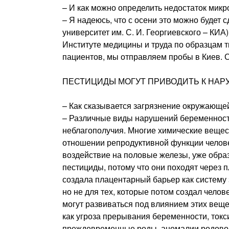
– И как можно определить недостаток мик
– Я надеюсь, что с осени это можно будет
университет им. С. И. Георгиевского – КИА
Институте медицины и труда по образцам 
пациентов, мы отправляем пробы в Киев. С
ПЕСТИЦИДЫ МОГУТ ПРИВОДИТЬ К НА
– Как сказывается загрязнение окружающе
– Различные виды нарушений беременност
неблагополучия. Многие химические веще
отношении репродуктивной функции человеч
воздействие на половые железы, уже обра
пестициды, потому что они походят через 
создала плацентарный барьер как систему 
но не для тех, которые потом создал чело
могут развиваться под влиянием этих вещ
как угроза прерывания беременности, ток
преждевременные роды, аномалии родовой 