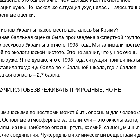
ация хуже. Но насколько ситуация ухудшилась – здесь точн
твенные оценки.
егионов Украины, какое место досталось бы Крыму?
нная балльная оценка была произведена экспертной группо
 ресурсов Украины в отчете 1998 года. Мы занимали третье
 по экологической чистоте. Это не значит, что у нас очень
нно хуже. Я не думаю, что с 1998 года ситуация принципиаль
авила тогда 4,6 балла по 7-балльной шкале, где 7 баллов –
кая область – 2,7 балла.
УЧИЛСЯ ОБЕЗВРЕЖИВАТЬ ПРИРОДНЫЕ, НО НЕ
химическими веществами может быть опасным для человек
н. Основные атмосферные загрязнители – это окислы азота,
ллы, из них наиболее опасны ртуть, кадмий, свинец, мышья
еские соединения. Чужеродными химическими веществами 