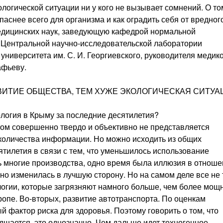
огической ситуации ни у кого не вызывает сомнений. О то
паснее всего для организма и как оградить себя от вредног
медицинских наук, заведующую кафедрой нормальной
в Центральной научно-исследовательской лаборатории
университета им. С. И. Георгиевского, руководителя медико
афьеву.
ВИТИЕ ОБЩЕСТВА, ТЕМ ХУЖЕ ЭКОЛОГИЧЕСКАЯ СИТУА
ология в Крыму за последние десятилетия?
этом совершенно твердо и объективно не представляется
 количества информации. Но можно исходить из общих
ятилетия в связи с тем, что уменьшилось использование
сь многие производства, одно время была иллюзия в отнош
но изменилась в лучшую сторону. Но на самом деле все не 
логии, которые загрязняют намного больше, чем более мощ
опе. Во-вторых, развитие автотранспорта. По оценкам
й фактор риска для здоровья. Поэтому говорить о том, что
дшается, это однозначно. Чем дальше идет техногенное