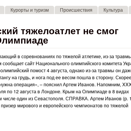
Skip to main content
Курорты и туризм
Происшествия
Культура
кий тяжелоатлет не смог
 Олимпиаде
ающий в соревнованиях по тяжелой атлетике, из-за травм
м сообщает сайт Национального олимпийского комитета Ук
олимпийский помост 4 августа, однако из-за травмы он даж
ангу на грудь, и нога под ее весом пошла в сторону. Скоре
т нужна операция», – пояснил Артем Иванов. Напомним, XX
ля по 12 августа в Лондоне. Крым на Олимпиаде в 8 видах
м числе один из Севастополя. СПРАВКА. Артем Иванов (р. 
 призер мирового и европейского чемпионатов по тяжелой