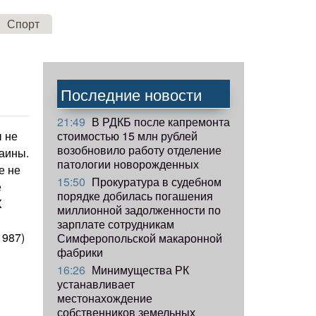
Спорт
Последние новости
21:49
В РДКБ после капремонта
стоимостью 15 млн рублей
ы не
возобновило работу отделение
раины.
патологии новорожденных
е не
15:50
Прокуратура в судебном
е
порядке добилась погашения
X
миллионной задолженности по
зарплате сотрудникам
1987)
Симферопольской макаронной
фабрики
16:26
Минимущества РК
устанавливает
местонахождение
собственников земельных