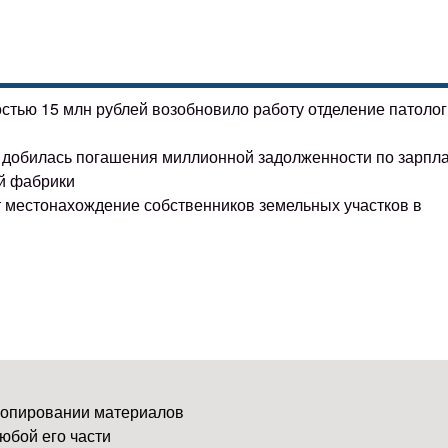
остью 15 млн рублей возобновило работу отделение патоло
ке добилась погашения миллионной задолженности по зарпл
й фабрики
т местонахождение собственников земельных участков в
копировании материалов
юбой его части