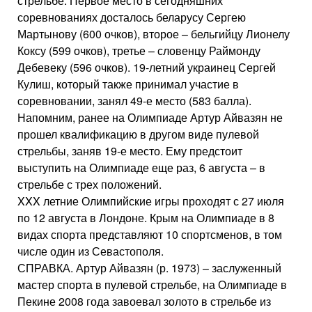
стрельбе. Первое место в сегодняшних
соревнованиях досталось беларусу Сергею
Мартынову (600 очков), второе – бельгийцу Лионелу
Коксу (599 очков), третье – словенцу Раймонду
Дебевеку (596 очков). 19-летний украинец Сергей
Кулиш, который также принимал участие в
соревновании, занял 49-е место (583 балла).
Напомним, ранее на Олимпиаде Артур Айвазян не
прошел квалификацию в другом виде пулевой
стрельбы, заняв 19-е место. Ему предстоит
выступить на Олимпиаде еще раз, 6 августа – в
стрельбе с трех положений.
XXX летние Олимпийские игры проходят с 27 июля
по 12 августа в Лондоне. Крым на Олимпиаде в 8
видах спорта представляют 10 спортсменов, в том
числе один из Севастополя.
СПРАВКА. Артур Айвазян (р. 1973) – заслуженный
мастер спорта в пулевой стрельбе, на Олимпиаде в
Пекине 2008 года завоевал золото в стрельбе из