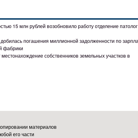
остью 15 млн рублей возобновило работу отделение патоло
ке добилась погашения миллионной задолженности по зарпл
й фабрики
т местонахождение собственников земельных участков в
копировании материалов
юбой его части