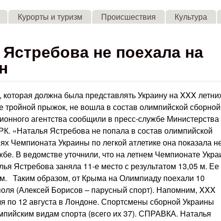
Skip to main content
Курорты и туризм
Происшествия
Культура
Ястребова не поехала на
н
 которая должна была представлять Украину на XXX летни
е тройной прыжок, не вошла в состав олимпийской сборной
ионного агентства сообщили в пресс-службе Министерства
РК. «Наталья Ястребова не попала в состав олимпийской
иях Чемпионата Украины по легкой атлетике она показала н
ужбе. В ведомстве уточнили, что на летнем Чемпионате Укра
ья Ястребова заняла 11-е место с результатом 13,05 м. Ее
 м. Таким образом, от Крыма на Олимпиаду поехали 10
поля (Алексей Борисов – парусный спорт). Напомним, XXX
ля по 12 августа в Лондоне. Спортсмены сборной Украины
мпийским видам спорта (всего их 37). СПРАВКА. Наталья