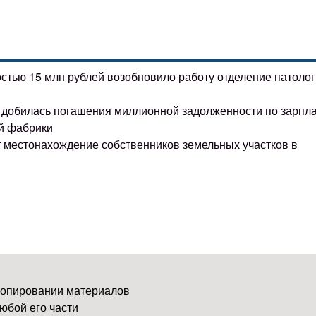
остью 15 млн рублей возобновило работу отделение патоло
ке добилась погашения миллионной задолженности по зарпл
й фабрики
т местонахождение собственников земельных участков в
копировании материалов
юбой его части