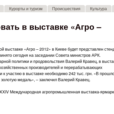
Skip to main content
Курорты и туризм
Происшествия
Культура
вать в выставке «Агро –
 выставке «Агро – 2012» в Киеве будет представлен стен
инято сегодня на заседании Совета министров АРК.
арной политики и продовольствия Валерий Кравец, в выста
кохозяйственных производителей и перерабатывающих
и к участию в выставке необходимо 242 тыс. грн. «В прошл
 золотую медаль», – заключил Валерий Кравец.
я XXIV Международная агропромышленная выставка-ярмар