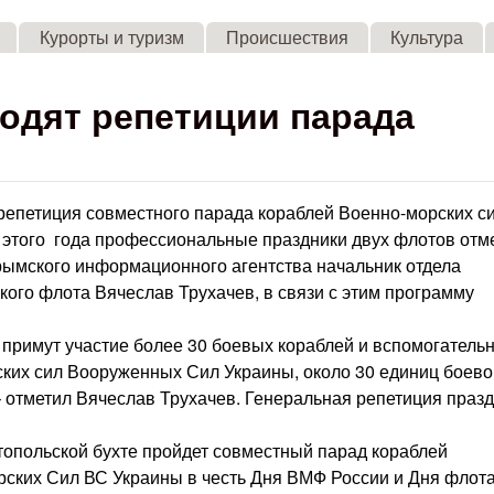
Skip to main content
Курорты и туризм
Происшествия
Культура
одят репетиции парада
репетиция совместного парада кораблей Военно-морских с
 этого года профессиональные праздники двух флотов отм
Крымского информационного агентства начальник отдела
го флота Вячеслав Трухачев, в связи с этим программу
 примут участие более 30 боевых кораблей и вспомогатель
ких сил Вооруженных Сил Украины, около 30 единиц боево
– отметил Вячеслав Трухачев. Генеральная репетиция праз
топольской бухте пройдет совместный парад кораблей
ских Сил ВС Украины в честь Дня ВМФ России и Дня флот