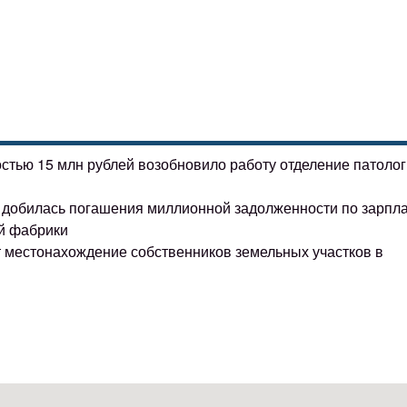
остью 15 млн рублей возобновило работу отделение патоло
ке добилась погашения миллионной задолженности по зарпл
й фабрики
т местонахождение собственников земельных участков в