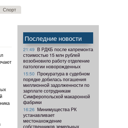
Спорт
Последние новости
21:49
В РДКБ после капремонта
стоимостью 15 млн рублей
ил
возобновило работу отделение
ечают
патологии новорожденных
15:50
Прокуратура в судебном
порядке добилась погашения
миллионной задолженности по
ных
зарплате сотрудникам
й
Симферопольской макаронной
фабрики
дника
16:26
Минимущества РК
устанавливает
местонахождение
а
собственников земельных