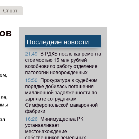
Спорт
дов
Последние новости
21:49
В РДКБ после капремонта
стоимостью 15 млн рублей
возобновило работу отделение
патологии новорожденных
ем,
15:50
Прокуратура в судебном
порядке добилась погашения
миллионной задолженности по
ле,
зарплате сотрудникам
уммы
Симферопольской макаронной
фабрики
16:26
Минимущества РК
нял
устанавливает
местонахождение
собственников земельных