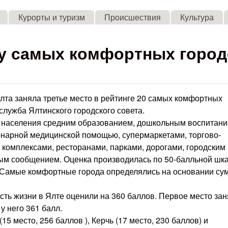
Skip to main content
Курорты и туризм
Происшествия
Культура
ку самых комфортных горо
лта заняла третье место в рейтинге 20 самых комфортных
служба Ялтинского городского совета.
 населения средним образованием, дошкольным воспитани
нарной медицинской помощью, супермаркетами, торгово-
комплексами, ресторанами, парками, дорогами, городским
ым сообщением. Оценка производилась по 50-балльной шка
. Самые комфортные города определялись на основании с
ость жизни в Ялте оценили на 360 баллов. Первое место за
у него 361 балл.
15 место, 256 баллов ), Керчь (17 место, 230 баллов) и