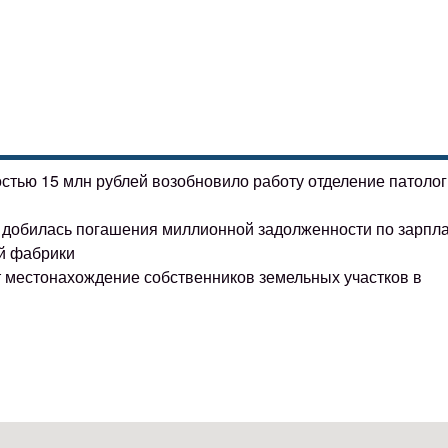
остью 15 млн рублей возобновило работу отделение патоло
ке добилась погашения миллионной задолженности по зарпл
й фабрики
т местонахождение собственников земельных участков в