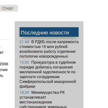
Спорт
Последние новости
21:49
В РДКБ после капремонта
стоимостью 15 млн рублей
а
возобновило работу отделение
ет
патологии новорожденных
15:50
Прокуратура в судебном
 2006
порядке добилась погашения
очие
миллионной задолженности по
ть
зарплате сотрудникам
Симферопольской макаронной
фабрики
16:26
Минимущества РК
устанавливает
местонахождение
собственников земельных