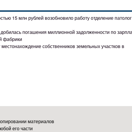
остью 15 млн рублей возобновило работу отделение патоло
ке добилась погашения миллионной задолженности по зарпл
й фабрики
т местонахождение собственников земельных участков в
копировании материалов
юбой его части