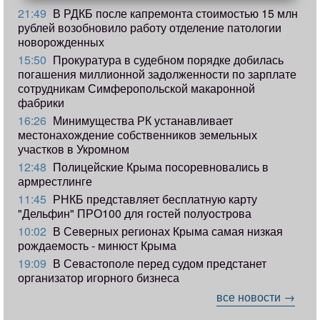
21:49
В РДКБ после капремонта стоимостью 15 млн
рублей возобновило работу отделение патологии
новорожденных
15:50
Прокуратура в судебном порядке добилась
погашения миллионной задолженности по зарплате
сотрудникам Симферопольской макаронной
фабрики
16:26
Минимущества РК устанавливает
местонахождение собственников земельных
участков в Укромном
12:48
Полицейские Крыма посоревновались в
армрестлинге
11:45
РНКБ представляет бесплатную карту
"Дельфин" ПРО100 для гостей полуострова
10:02
В Северных регионах Крыма самая низкая
рождаемость - минюст Крыма
19:09
В Севастополе перед судом предстанет
организатор игорного бизнеса
все новости →