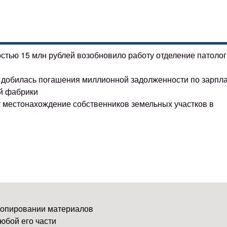
остью 15 млн рублей возобновило работу отделение патоло
ке добилась погашения миллионной задолженности по зарпл
й фабрики
т местонахождение собственников земельных участков в
копировании материалов
юбой его части