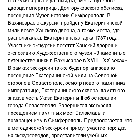
Потемкина (ныне ул.Шмидта), места путевого
дворца императрицы, Долгоруковского обелиска,
посещения Музея истории Симферополя. В
Бахчисарае экскурсия пройдет у Екатерининской
мили возле Ханского дворца, а также места, где
располагалась Екатерининская арка 1787 года.
Участники экскурсии посетят Ханский дворец и
экспозицию Художественного музея «Знаменитые
путешественники в Бахчисарае в XVIII – XX веках».
В рамках экскурсии также будет организовано
посещение Екатерининской мили на Северной
стороне в Севастополе, осмотр нового памятника
императрице, Екатерининского сквера, памятного
знака в честь Указа Екатерины II об основании
города Севастополя. Завершится экскурсия
посещением памятных мест Балаклавы и
возвращением в Симферополь. Предполагается, что
в методической экскурсии примут участие порядка
60 экскурсоводов, представители учебных