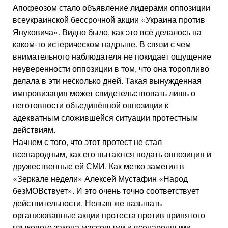
Апофеозом стало объявление лидерами оппозиции
всеукраинской бессрочной акции «Украина против
Януковича». Видно было, как это всё делалось на
каком-то истерическом надрыве. В связи с чем
внимательного наблюдателя не покидает ощущение
неуверенности оппозиции в том, что она торопливо
делала в эти несколько дней. Такая вынужденная
импровизация может свидетельствовать лишь о
неготовности объединённой оппозиции к
адекватным сложившейся ситуации протестным
действиям.
Начнем с того, что этот протест не стал
всенародным, как его пытаются подать оппозиция и
дружественные ей СМИ. Как метко заметил в
«Зеркале недели» Алексей Мустафин «Народ
безМОВствует». И это очень точно соответствует
действительности. Нельзя же называть
организованные акции протеста против принятого
языкового закона массовыми и всенародными.