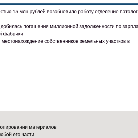
остью 15 млн рублей возобновило работу отделение патоло
ке добилась погашения миллионной задолженности по зарпл
й фабрики
т местонахождение собственников земельных участков в
копировании материалов
юбой его части