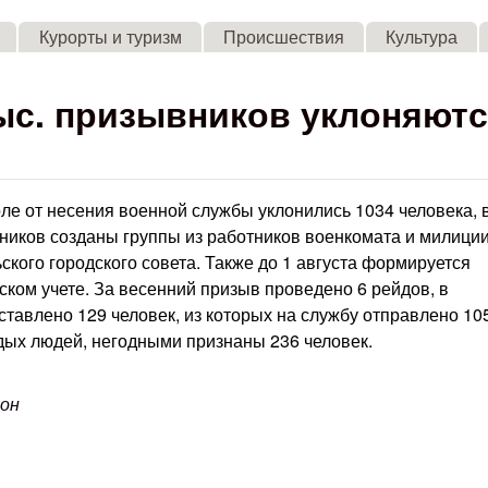
Skip to main content
Курорты и туризм
Происшествия
Культура
ыс. призывников уклоняют
е от несения военной службы уклонились 1034 человека, 
вников созданы группы из работников военкомата и милиции
кого городского совета. Также до 1 августа формируется
ском учете. За весенний призыв проведено 6 рейдов, в
ставлено 129 человек, из которых на службу отправлено 10
дых людей, негодными признаны 236 человек.
йон